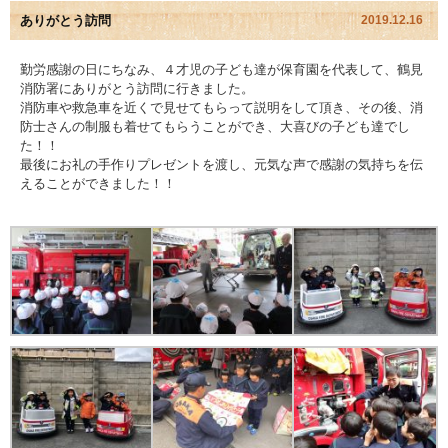
ありがとう訪問
2019.12.16
園児アルバム
勤労感謝の日にちなみ、４才児の子ども達が保育園を代表して、鶴見
消防署にありがとう訪問に行きました。
入園のご案内
消防車や救急車を近くで見せてもらって説明をして頂き、その後、消
防士さんの制服も着せてもらうことができ、大喜びの子ども達でし
採用情報
た！！
最後にお礼の手作りプレゼントを渡し、元気な声で感謝の気持ちを伝
えることができました！！
よくあるご質問
プライバシーポリシー
ケイアイクラブ
お問い合わせ
医師の許可証
勤務証明書