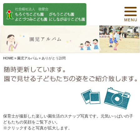
トップページ
保育について
園紹介
食事について
HOME
»
園児アルバム
»
ありがとう訪問
園の概要
オリジナル保育
年間行事
デイリープログラム
保育士が撮影した楽しい園生活のスナップ写真です。元気いっぱいの子
どもたちの笑顔をご覧下さい。
施設紹介
※クリックすると写真が拡大します。
お知らせ