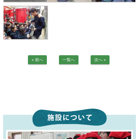
苦情解決公表
法人詳細情報
重要事項説明書
第三者評価報告書
« 前へ
一覧へ
次へ »
園の自己評価公表
防災計画
06-6915-8558