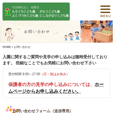
トップページ
保育について
園紹介
食事について
HOME
»
お問い合わせ
園の概要
入園に関するご質問や見学の申し込みは随時受付しており
ます。 些細なことでもお気軽にお問い合わせ下さい
オリジナル保育
受付時間 9:00～17:00
（日・祝はお休み）
年間行事
保護者の方の見学の申し込みについては、
ホー
デイリープログラム
ムページからお申し込みください。
施設紹介
お問い合わせフォーム（送信専用）
お知らせ