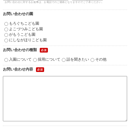
お問い合わせに対するお返事は、お電話でのご連絡となりますのでご了承ください。
苦情解決公表
お問い合わせの園
法人詳細情報
もろぐちこども園
よこづつみこども園
重要事項説明書
がもうこども園
にしながほりこども園
第三者評価報告書
お問い合わせの種類
必須
入園について
採用について
話を聞きたい
その他
園の自己評価公表
お問い合わせ内容
必須
防災計画
06-6915-8558