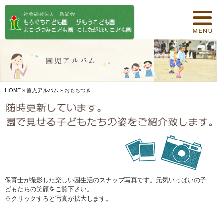
トップページ
保育について
園紹介
食事について
HOME
»
園児アルバム
»
おもちつき
園の概要
オリジナル保育
年間行事
デイリープログラム
保育士が撮影した楽しい園生活のスナップ写真です。元気いっぱいの子
どもたちの笑顔をご覧下さい。
施設紹介
※クリックすると写真が拡大します。
お知らせ