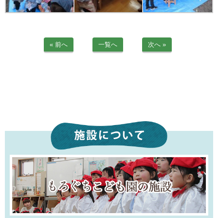
苦情解決公表
法人詳細情報
« 前へ
一覧へ
次へ »
重要事項説明書
第三者評価報告書
園の自己評価公表
防災計画
06-6915-8558