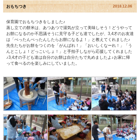
おもちつき
2018.12.06
園児アルバム
保育園でおもちつきをしました♪
蒸し立ての餅米は、あつあつで湯気が立って美味しそう！どうやって
入園のご案内
お餅になるのか不思議そうに見守る子ども達でしたが、3,4才のお友達
は「ぺったんぺったんしたらお餅になるよ！」と教えてくれました♪
採用情報
先生たちがお餅をつくのを「がんばれ！」「おいしくなーれ！」「う
んとこしょ！どっこいしょ！」と手拍子しながら応援してくれました
♪3,4才の子ども達は自分のお餅は自分たちで丸めましたよ♪お家に帰
よくあるご質問
って食べるのを楽しみにしていました。
プライバシーポリシー
ケイアイクラブ
お問い合わせ
医師の許可証
勤務証明書