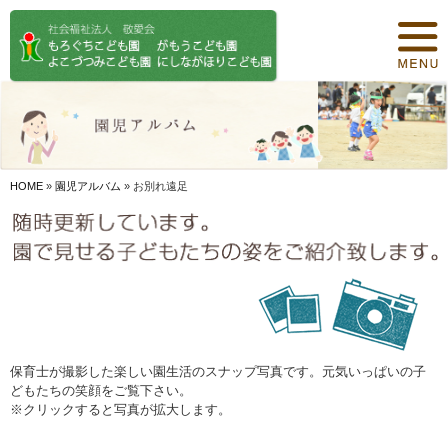
トップページ
保育について
園紹介
食事について
HOME
»
園児アルバム
»
お別れ遠足
園の概要
オリジナル保育
年間行事
デイリープログラム
保育士が撮影した楽しい園生活のスナップ写真です。元気いっぱいの子
どもたちの笑顔をご覧下さい。
施設紹介
※クリックすると写真が拡大します。
お知らせ