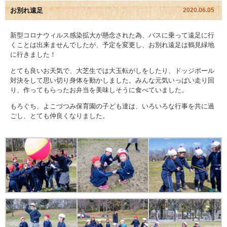
お別れ遠足
2020.06.05
園児アルバム
新型コロナウィルス感染拡大が懸念された為、バスに乗って遠足に行
くことは出来ませんでしたが、予定を変更し、お別れ遠足は鶴見緑地
入園のご案内
に行きました！
採用情報
とても良いお天気で、大芝生では大玉転がしをしたり、ドッジボール
対決をして思い切り身体を動かしました。みんな元気いっぱい走り回
り、作ってもらったお弁当を美味しそうに食べていました。
よくあるご質問
もろぐち、よこづつみ保育園の子ども達は、いろいろな行事を共に過
ごし、とても仲良くなりました。
プライバシーポリシー
ケイアイクラブ
お問い合わせ
医師の許可証
勤務証明書