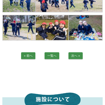
苦情解決公表
法人詳細情報
重要事項説明書
第三者評価報告書
園の自己評価公表
« 前へ
一覧へ
次へ »
防災計画
06-6915-8558