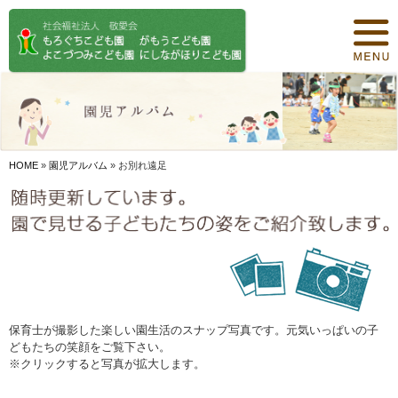
トップページ
保育について
園紹介
食事について
HOME
»
園児アルバム
»
お別れ遠足
園の概要
オリジナル保育
年間行事
デイリープログラム
保育士が撮影した楽しい園生活のスナップ写真です。元気いっぱいの子
どもたちの笑顔をご覧下さい。
施設紹介
※クリックすると写真が拡大します。
お知らせ