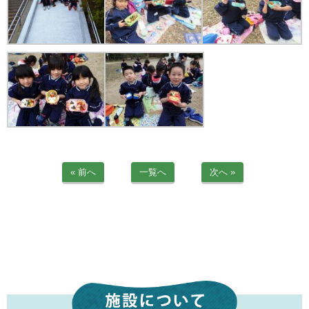
苦情解決公表
法人詳細情報
重要事項説明書
第三者評価報告書
園の自己評価公表
« 前へ
一覧へ
次へ »
防災計画
06-6915-8558