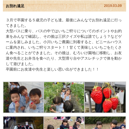
お別れ遠足
2019.03.09
園児アルバム
３月で卒園する５歳児の子ども達。最後にみんなでお別れ遠足に行っ
てきました。
入園のご案内
大型バスに乗り、バスの中ではいちご狩りについてのポイントやお約
束をみんなで確認し、その後は三択クイズや私は誰でしょう？などゲ
採用情報
ームを楽しみました。小川いちご農園に到着すると、ビニールハウス
に案内され、いちご狩りスタート！！甘くて美味しいいちごをたくさ
ん食べることができました。その後は、むろいけ園地に移動し、お友
よくあるご質問
達や先生とお弁当を食べたり、大型滑り台やアスレチックで体を動か
して遊びました。
プライバシーポリシー
卒園前にお友達や先生と楽しい思い出ができました！！
ケイアイクラブ
お問い合わせ
医師の許可証
勤務証明書