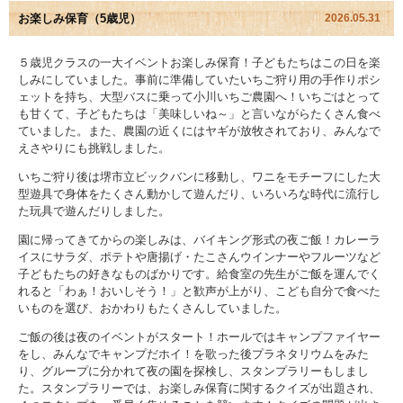
お楽しみ保育（5歳児）
2026.05.31
園児アルバム
５歳児クラスの一大イベントお楽しみ保育！子どもたちはこの日を楽
しみにしていました。事前に準備していたいちご狩り用の手作りポシ
入園のご案内
ェットを持ち、大型バスに乗って小川いちご農園へ！いちごはとって
も甘くて、子どもたちは「美味しいね～」と言いながらたくさん食べ
採用情報
ていました。また、農園の近くにはヤギが放牧されており、みんなで
えさやりにも挑戦しました。
よくあるご質問
いちご狩り後は堺市立ビックバンに移動し、ワニをモチーフにした大
型遊具で身体をたくさん動かして遊んだり、いろいろな時代に流行し
プライバシーポリシー
た玩具で遊んだりしました。
園に帰ってきてからの楽しみは、バイキング形式の夜ご飯！カレーラ
ケイアイクラブ
イスにサラダ、ポテトや唐揚げ・たこさんウインナーやフルーツなど
子どもたちの好きなものばかりです。給食室の先生がご飯を運んでく
れると「わぁ！おいしそう！」と歓声が上がり、こども自分で食べた
お問い合わせ
いものを選び
、おかわりもたくさんしていました。
医師の許可証
ご飯の後は夜のイベントがスタート！ホールではキャンプファイヤー
をし、みんなでキャンプだホイ！を歌った後プラネタリウムをみた
り、グループに分かれて夜の園を探検し、スタンプラリーもしまし
勤務証明書
た。スタンプラリーでは、お楽しみ保育に関するクイズが出題され、