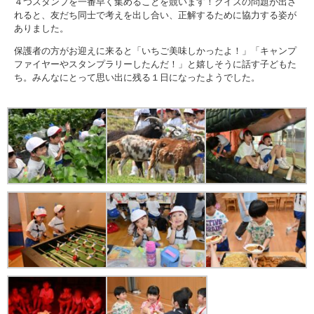
４つスタンプを一番早く集めることを競います！クイズの問題が出さ
苦情解決公表
れると、友だち同士で考えを出し合い、正解するために協力する姿が
ありました。
法人詳細情報
保護者の方がお迎えに来ると「いちご美味しかったよ！」「キャンプ
ファイヤーやスタンプラリーしたんだ！」と嬉しそうに話す子どもた
ち。みんなにとって思い出に残る１日になったようでした。
重要事項説明書
第三者評価報告書
園の自己評価公表
防災計画
06-6915-8558