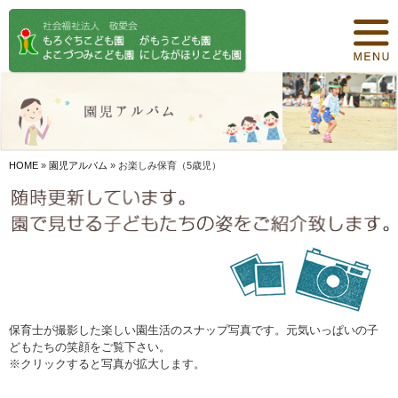
トップページ
保育について
園紹介
食事について
HOME
»
園児アルバム
»
お楽しみ保育（5歳児）
園の概要
オリジナル保育
年間行事
デイリープログラム
保育士が撮影した楽しい園生活のスナップ写真です。元気いっぱいの子
どもたちの笑顔をご覧下さい。
施設紹介
※クリックすると写真が拡大します。
お知らせ