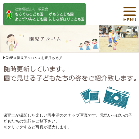
トップページ
保育について
園紹介
食事について
HOME
»
園児アルバム
»
お正月あそび
園の概要
オリジナル保育
年間行事
デイリープログラム
保育士が撮影した楽しい園生活のスナップ写真です。元気いっぱいの子
どもたちの笑顔をご覧下さい。
施設紹介
※クリックすると写真が拡大します。
お知らせ