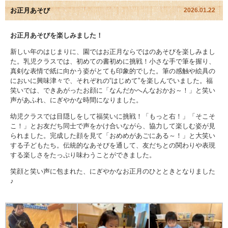
お正月あそび
2026.01.22
園児アルバム
お正月あそびを楽しみました！
入園のご案内
新しい年のはじまりに、園ではお正月ならではのあそびを楽しみまし
た。乳児クラスでは、初めての書初めに挑戦！小さな手で筆を握り、
採用情報
真剣な表情で紙に向かう姿がとても印象的でした。筆の感触や絵具の
においに興味津々で、それぞれの“はじめて”を楽しんでいました。福
笑いでは、できあがったお顔に「なんだかへんなおかお～！」と笑い
よくあるご質問
声があふれ、にぎやかな時間になりました。
幼児クラスでは目隠しをして福笑いに挑戦！「もっと右！」「そこそ
プライバシーポリシー
こ！」とお友だち同士で声をかけ合いながら、協力して楽しむ姿が見
られました。完成した顔を見て「おめめがあごにある～！」と大笑い
ケイアイクラブ
する子どもたち。伝統的なあそびを通して、友だちとの関わりや表現
する楽しさをたっぷり味わうことができました。
お問い合わせ
笑顔と笑い声に包まれた、にぎやかなお正月のひとときとなりました
♪
医師の許可証
勤務証明書