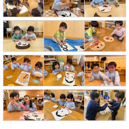
苦情解決公表
法人詳細情報
重要事項説明書
第三者評価報告書
園の自己評価公表
防災計画
06-6915-8558