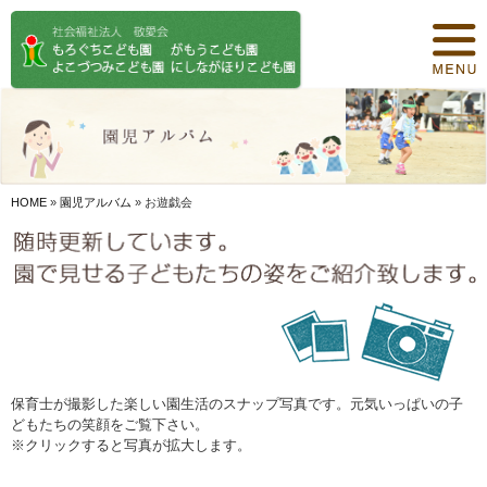
トップページ
保育について
園紹介
食事について
HOME
»
園児アルバム
»
お遊戯会
園の概要
オリジナル保育
年間行事
デイリープログラム
保育士が撮影した楽しい園生活のスナップ写真です。元気いっぱいの子
どもたちの笑顔をご覧下さい。
施設紹介
※クリックすると写真が拡大します。
お知らせ