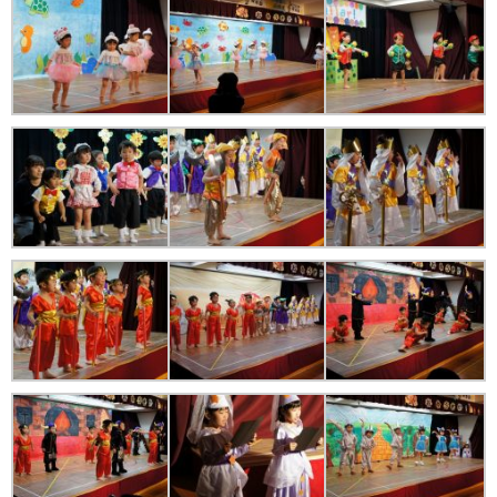
苦情解決公表
法人詳細情報
重要事項説明書
第三者評価報告書
園の自己評価公表
防災計画
06-6915-8558