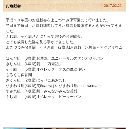
お遊戯会
2017.02.21
園児アルバム
平成２８年度のお遊戯会をよこづつみ保育園にて行いました。
当日まで毎日、お遊戯練習してきた成果を披露するときがやってきま
入園のご案内
した。
ふじ組、ぞう組さんにとって最後のお遊戯会。
採用情報
とても成長した姿を見る事ができました。
よこづつみ保育園 うさぎ組 (2歳児)お遊戯 水族館～アクアリウム
～
よくあるご質問
ぱんだ組 (3歳児)お遊戯 ユニバーサルスタジオジャパン
きりん組 (4歳児)劇 「西遊記」
プライバシーポリシー
ぞう組 (5歳児)オペレッタ オズの魔法使い
もろぐち保育園
さくら組 (2歳児)はらぺこあおむし
ケイアイクラブ
ひまわり組(3歳児)笑顔いっぱいひまわり組sunflowercafe
すみれ組 (4歳児)劇 みんながみんな英雄
お問い合わせ
ふじ組 (5歳児)オペレッタ ピーターパン
医師の許可証
勤務証明書