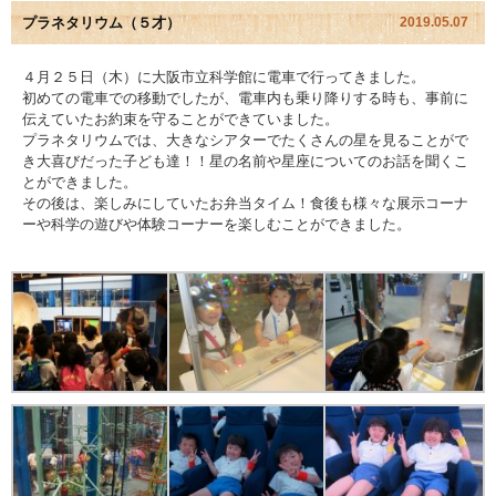
プラネタリウム（５才）
2019.05.07
園児アルバム
４月２５日（木）に大阪市立科学館に電車で行ってきました。
初めての電車での移動でしたが、電車内も乗り降りする時も、事前に
入園のご案内
伝えていたお約束を守ることができていました。
プラネタリウムでは、大きなシアターでたくさんの星を見ることがで
採用情報
き大喜びだった子ども達！！星の名前や星座についてのお話を聞くこ
とができました。
その後は、楽しみにしていたお弁当タイム！食後も様々な展示コーナ
よくあるご質問
ーや科学の遊びや体験コーナーを楽しむことができました。
プライバシーポリシー
ケイアイクラブ
お問い合わせ
医師の許可証
勤務証明書