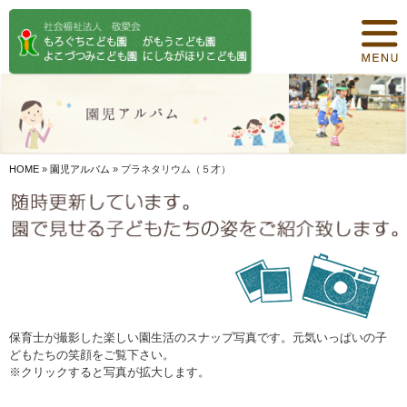
トップページ
保育について
園紹介
食事について
HOME
»
園児アルバム
»
プラネタリウム（５才）
園の概要
オリジナル保育
年間行事
デイリープログラム
保育士が撮影した楽しい園生活のスナップ写真です。元気いっぱいの子
どもたちの笑顔をご覧下さい。
施設紹介
※クリックすると写真が拡大します。
お知らせ