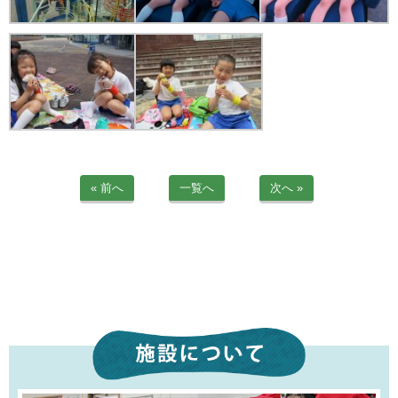
苦情解決公表
法人詳細情報
重要事項説明書
第三者評価報告書
園の自己評価公表
« 前へ
一覧へ
次へ »
防災計画
06-6915-8558