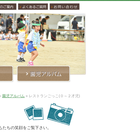
»
園児アルバム
»
レストランごっこ(０～２才児)
もたちの笑顔をご覧下さい。