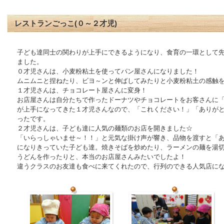
レストランごっこ(０～２才児)
子ども達同士の関わりが上手にできるようになり、食育の一環として
ました。
０才児さんは、小麦粉粘土を使ってパン屋さんになりました！
ムニムニと捏ねたり、ビヨ～ンと伸ばしてみたりと小麦粉粘土の感触
１才児さんは、チョコレート屋さんに変身！
お店屋さんは自分たちで作ったドーナツやチョコレートをお客さんに
が上手になってきた１才児さんなので、「これください！」「ありが
ったです。
２才児さんは、子ども達に人気の麺類のお店を開きました☆
「いらっしゃいませ～！！」と元気な掛け声が響き、品物を渡すと「
になりきっていた子ども達。焼きそばを炒めたり、ラーメンの麺を湯
うどんを作ったりと、本当のお店屋さんみたいでしたよ！
違うクラスのお友達も食べに来てくれたので、行列のできる人気店に