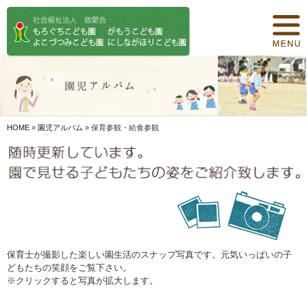
トップページ
保育について
園紹介
食事について
HOME
»
園児アルバム
»
保育参観・給食参観
園の概要
オリジナル保育
年間行事
デイリープログラム
保育士が撮影した楽しい園生活のスナップ写真です。元気いっぱいの子
どもたちの笑顔をご覧下さい。
施設紹介
※クリックすると写真が拡大します。
お知らせ