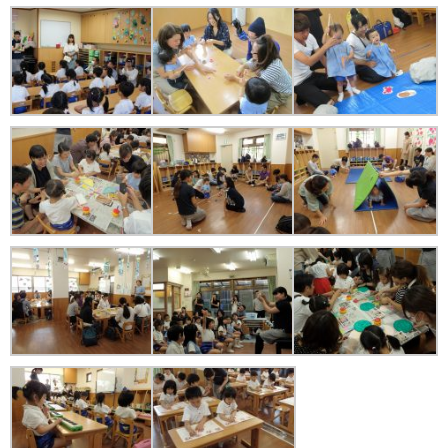
苦情解決公表
法人詳細情報
重要事項説明書
第三者評価報告書
園の自己評価公表
防災計画
06-6915-8558