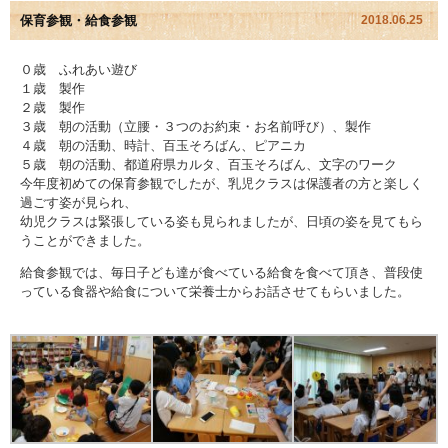
保育参観・給食参観
2018.06.25
園児アルバム
０歳 ふれあい遊び
１歳 製作
入園のご案内
２歳 製作
３歳 朝の活動（立腰・３つのお約束・お名前呼び）、製作
採用情報
４歳 朝の活動、時計、百玉そろばん、ピアニカ
５歳 朝の活動、都道府県カルタ、百玉そろばん、文字のワーク
今年度初めての保育参観でしたが、乳児クラスは保護者の方と楽しく
よくあるご質問
過ごす姿が見られ、
幼児クラスは緊張している姿も見られましたが、日頃の姿を見てもら
プライバシーポリシー
うことができました。
給食参観では、毎日子ども達が食べている給食を食べて頂き、普段使
ケイアイクラブ
っている食器や給食について栄養士からお話させてもらいました。
お問い合わせ
医師の許可証
勤務証明書