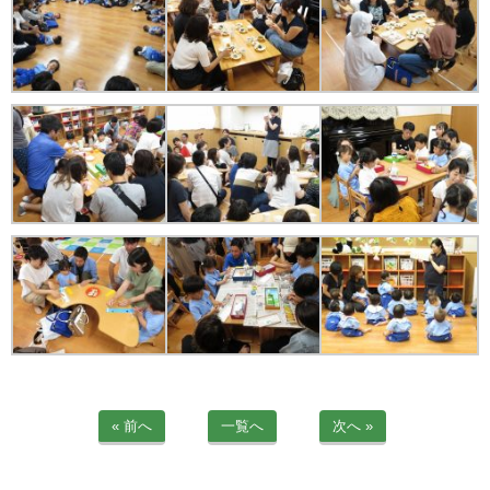
苦情解決公表
法人詳細情報
重要事項説明書
第三者評価報告書
園の自己評価公表
防災計画
06-6915-8558
« 前へ
一覧へ
次へ »