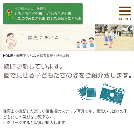
トップページ
保育について
園紹介
食事について
HOME
»
園児アルバム
»
保育参観・給食参観
園の概要
オリジナル保育
年間行事
デイリープログラム
保育士が撮影した楽しい園生活のスナップ写真です。元気いっぱいの子
どもたちの笑顔をご覧下さい。
施設紹介
※クリックすると写真が拡大します。
お知らせ