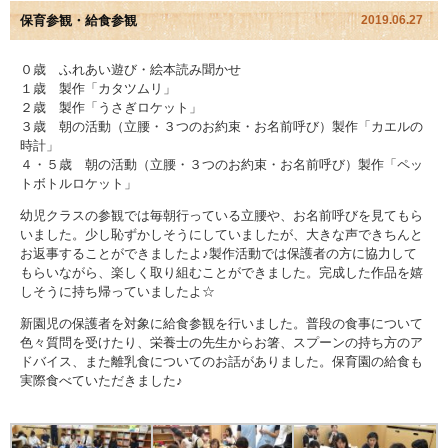
保育参観・給食参観
2019.06.27
園児アルバム
０歳 ふれあい遊び・絵本読み聞かせ
１歳 製作「カタツムリ」
入園のご案内
２歳 製作「うさぎロケット」
３歳 朝の活動（立腰・３つのお約束・お名前呼び）製作「カエルの
採用情報
時計」
４・５歳 朝の活動（立腰・３つのお約束・お名前呼び）製作「ペッ
トボトルロケット」
よくあるご質問
幼児クラスの参観では毎朝行っている立腰や、お名前呼びを見てもら
プライバシーポリシー
いました。少し恥ずかしそうにしていましたが、大きな声できちんと
お返事することができましたよ♪製作活動では保護者の方に協力して
もらいながら、楽しく取り組むことができました。完成した作品を嬉
ケイアイクラブ
しそうに持ち帰っていましたよ☆
新園児の保護者を対象に給食参観を行いました。普段の食事について
お問い合わせ
色々質問を受けたり、栄養士の先生からお箸、スプーンの持ち方のア
ドバイス、また離乳食についてのお話がありました。保育園の給食も
医師の許可証
実際食べていただきました♪
勤務証明書