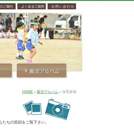
HOME
»
園児アルバム
»
保育参観
もたちの笑顔をご覧下さい。