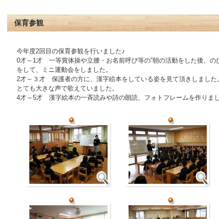
保育参観
今年度2回目の保育参観を行いました♪
0才～1才 一等賞体操や立腰・お名前呼び等の‟朝の活動をした後、
をして、ミニ運動会をしました。
2才～３才 保護者の方に、漢字絵本をしている姿を見て頂きしました
とても大きな声で歌えていました。
4才～5才 漢字絵本の一斉読みや詩の朗読、フォトフレームを作りま