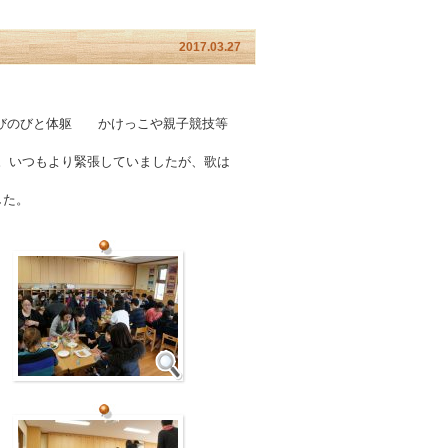
2017.03.27
のびのびと体躯 かけっこや親子競技等
。いつもより緊張していましたが、歌は
した。