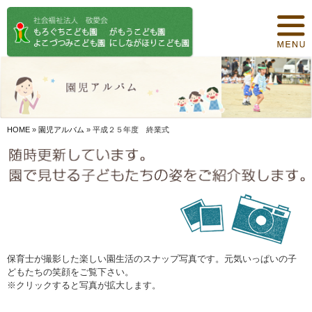
トップページ
保育について
園紹介
食事について
HOME
»
園児アルバム
»
平成２５年度 終業式
園の概要
オリジナル保育
年間行事
デイリープログラム
保育士が撮影した楽しい園生活のスナップ写真です。元気いっぱいの子
どもたちの笑顔をご覧下さい。
施設紹介
※クリックすると写真が拡大します。
お知らせ