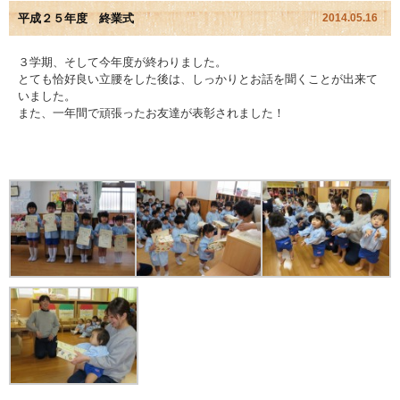
平成２５年度 終業式
2014.05.16
園児アルバム
３学期、そして今年度が終わりました。
とても恰好良い立腰をした後は、しっかりとお話を聞くことが出来て
入園のご案内
いました。
また、一年間で頑張ったお友達が表彰されました！
採用情報
よくあるご質問
プライバシーポリシー
ケイアイクラブ
お問い合わせ
医師の許可証
勤務証明書