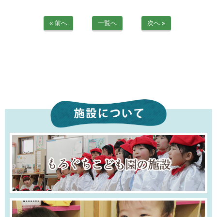
苦情解決公表
« 前へ
一覧へ
次へ »
法人詳細情報
重要事項説明書
第三者評価報告書
園の自己評価公表
防災計画
06-6915-8558