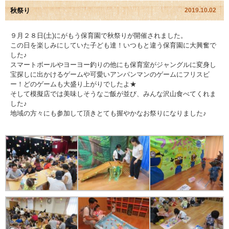
秋祭り
2019.10.02
園児アルバム
９月２８日(土)にがもう保育園で秋祭りが開催されました。
この日を楽しみにしていた子ども達！いつもと違う保育園に大興奮で
入園のご案内
した♪
スマートボールやヨーヨー釣りの他にも保育室がジャングルに変身し
採用情報
宝探しに出かけるゲームや可愛いアンパンマンのゲームにフリスビ
ー！どのゲームも大盛り上がりでしたよ★
そして模擬店では美味しそうなご飯が並び、みんな沢山食べてくれま
よくあるご質問
した♪
地域の方々にも参加して頂きとても握やかなお祭りになりました♪
プライバシーポリシー
ケイアイクラブ
お問い合わせ
医師の許可証
勤務証明書