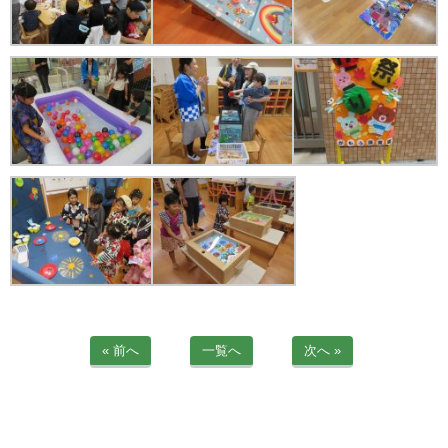
苦情解決公表
法人詳細情報
重要事項説明書
第三者評価報告書
園の自己評価公表
防災計画
« 前へ
一覧へ
次へ »
06-6915-8558