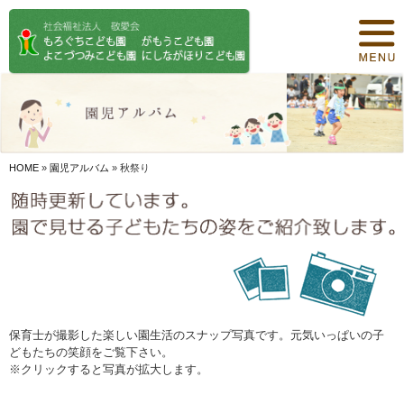
トップページ
保育について
園紹介
食事について
HOME
»
園児アルバム
»
秋祭り
園の概要
オリジナル保育
年間行事
デイリープログラム
保育士が撮影した楽しい園生活のスナップ写真です。元気いっぱいの子
どもたちの笑顔をご覧下さい。
施設紹介
※クリックすると写真が拡大します。
お知らせ