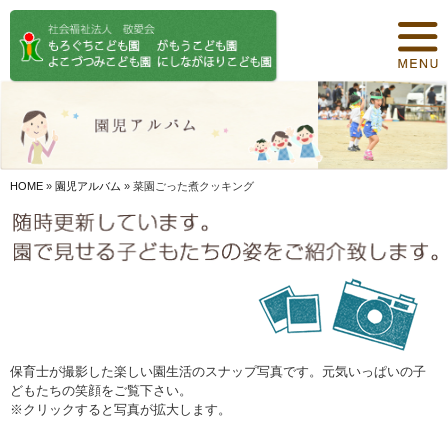
トップページ
保育について
園紹介
食事について
HOME
»
園児アルバム
»
菜園ごった煮クッキング
園の概要
オリジナル保育
年間行事
デイリープログラム
保育士が撮影した楽しい園生活のスナップ写真です。元気いっぱいの子
どもたちの笑顔をご覧下さい。
施設紹介
※クリックすると写真が拡大します。
お知らせ