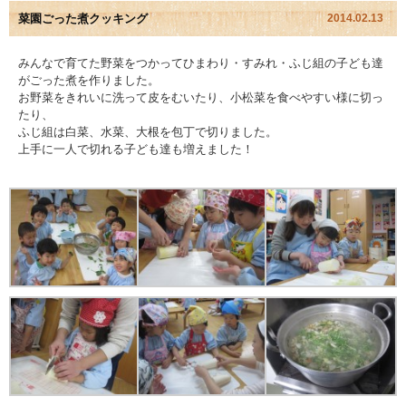
菜園ごった煮クッキング
2014.02.13
園児アルバム
みんなで育てた野菜をつかってひまわり・すみれ・ふじ組の子ども達
がごった煮を作りました。
入園のご案内
お野菜をきれいに洗って皮をむいたり、小松菜を食べやすい様に切っ
たり、
採用情報
ふじ組は白菜、水菜、大根を包丁で切りました。
上手に一人で切れる子ども達も増えました！
よくあるご質問
プライバシーポリシー
ケイアイクラブ
お問い合わせ
医師の許可証
勤務証明書