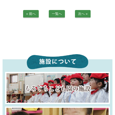
苦情解決公表
« 前へ
一覧へ
次へ »
法人詳細情報
重要事項説明書
第三者評価報告書
園の自己評価公表
防災計画
06-6915-8558