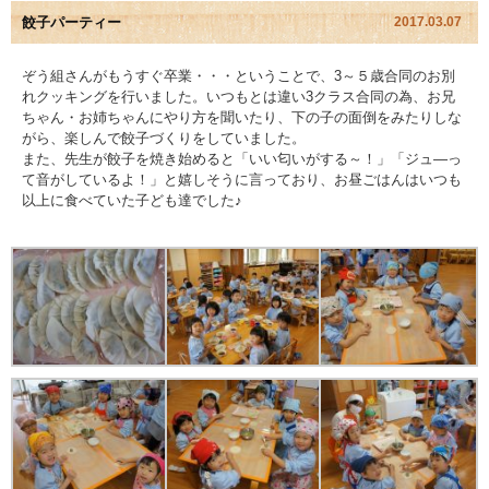
餃子パーティー
2017.03.07
園児アルバム
ぞう組さんがもうすぐ卒業・・・ということで、3～５歳合同のお別
れクッキングを行いました。いつもとは違い3クラス合同の為、お兄
入園のご案内
ちゃん・お姉ちゃんにやり方を聞いたり、下の子の面倒をみたりしな
がら、楽しんで餃子づくりをしていました。
採用情報
また、先生が餃子を焼き始めると「いい匂いがする～！」「ジュ―っ
て音がしているよ！」と嬉しそうに言っており、お昼ごはんはいつも
以上に食べていた子ども達でした♪
よくあるご質問
プライバシーポリシー
ケイアイクラブ
お問い合わせ
医師の許可証
勤務証明書