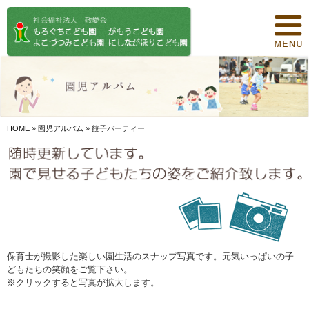
トップページ
保育について
園紹介
食事について
HOME
»
園児アルバム
»
餃子パーティー
園の概要
オリジナル保育
年間行事
デイリープログラム
保育士が撮影した楽しい園生活のスナップ写真です。元気いっぱいの子
どもたちの笑顔をご覧下さい。
施設紹介
※クリックすると写真が拡大します。
お知らせ