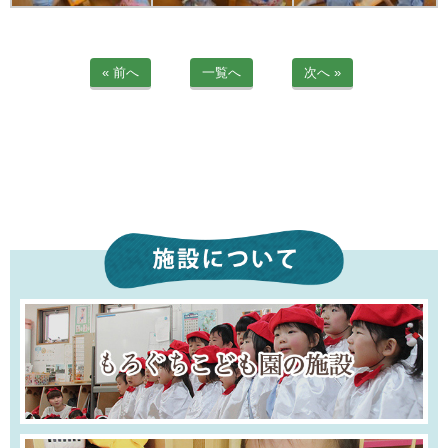
苦情解決公表
法人詳細情報
« 前へ
一覧へ
次へ »
重要事項説明書
第三者評価報告書
園の自己評価公表
防災計画
06-6915-8558