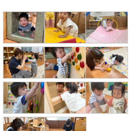
苦情解決公表
法人詳細情報
重要事項説明書
第三者評価報告書
園の自己評価公表
防災計画
06-6915-8558