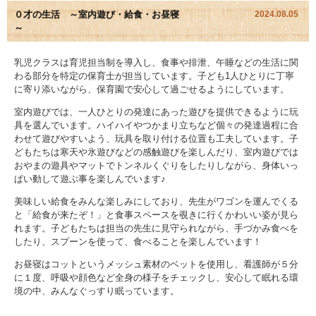
０才の生活 ～室内遊び・給食・お昼寝
2024.08.05
～
園児アルバム
乳児クラスは育児担当制を導入し、食事や排泄、午睡などの生活に関
入園のご案内
わる部分を特定の保育士が担当しています。子ども1人ひとりに丁寧
に寄り添いながら、保育園で安心して過ごせるようにしています。
採用情報
室内遊びでは、一人ひとりの発達にあった遊びを提供できるように玩
具を選んでいます。ハイハイやつかまり立ちなど個々の発達過程に合
よくあるご質問
わせて遊びやすいよう、玩具を取り付ける位置も工夫しています。子
どもたちは寒天や氷遊びなどの感触遊びを楽しんだり、室内遊びでは
プライバシーポリシー
おやまの遊具やマットでトンネルくぐりをしたりしながら、身体いっ
ぱい動して遊ぶ事を楽しんでいます♪
ケイアイクラブ
美味しい給食をみんな楽しみにしており、先生がワゴンを運んでくる
と「給食が来たぞ！」と食事スペースを覗きに行くかわいい姿が見ら
れます。子どもたちは担当の先生に見守られながら、手づかみ食べを
お問い合わせ
したり、スプーンを使って、食べることを楽しんでいます！
医師の許可証
お昼寝はコットというメッシュ素材のベットを使用し、看護師が５分
に１度、呼吸や顔色など全身の様子をチェックし、安心して眠れる環
境の中、みんなぐっすり眠っています。
勤務証明書