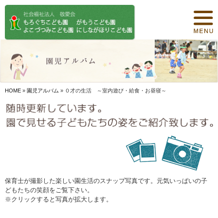
トップページ
保育について
園紹介
食事について
HOME
»
園児アルバム
»
０才の生活 ～室内遊び・給食・お昼寝～
園の概要
オリジナル保育
年間行事
デイリープログラム
保育士が撮影した楽しい園生活のスナップ写真です。元気いっぱいの子
どもたちの笑顔をご覧下さい。
施設紹介
※クリックすると写真が拡大します。
お知らせ