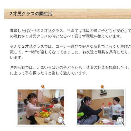
２才児クラスの園生活
進級したばかりの２才児クラス。当園では進級の際に子どもが安心し
の流れを１才児クラスの時となるべく変えず環境を整えています。
そんな２才児クラスでは、コーナー遊びで好きな玩具でじっくり遊び
識して、❝一緒❞が楽しくなってきました。お友達と玩具を共有したり
います。
戸外活動では、元気いっぱいの子どもたち！菜園の野菜を観察したり
に上って手を振ったりと楽しく遊んでいます。