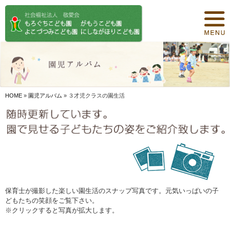
トップページ
保育について
園紹介
食事について
HOME
»
園児アルバム
»
３才児クラスの園生活
園の概要
オリジナル保育
年間行事
デイリープログラム
保育士が撮影した楽しい園生活のスナップ写真です。元気いっぱいの子
どもたちの笑顔をご覧下さい。
施設紹介
※クリックすると写真が拡大します。
お知らせ