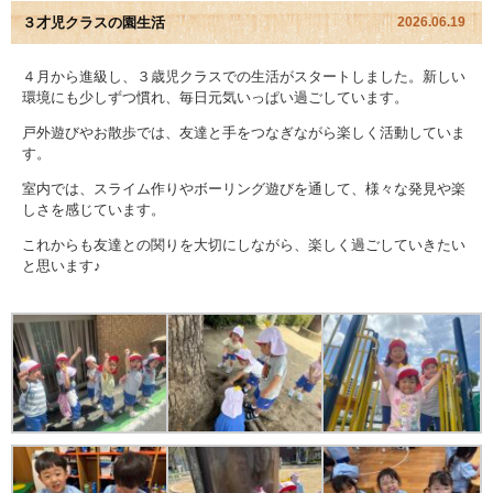
３才児クラスの園生活
2026.06.19
園児アルバム
４月から進級し、３歳児クラスでの生活がスタートしました。新しい
環境にも少しずつ慣れ、毎日元気いっぱい過ごしています。
入園のご案内
戸外遊びやお散歩では、友達と手をつなぎながら楽しく活動していま
採用情報
す。
室内では、スライム作りやボーリング遊びを通して、様々な発見や楽
よくあるご質問
しさを感じています。
これからも友達との関りを大切にしながら、楽しく過ごしていきたい
プライバシーポリシー
と思います♪
ケイアイクラブ
お問い合わせ
医師の許可証
勤務証明書