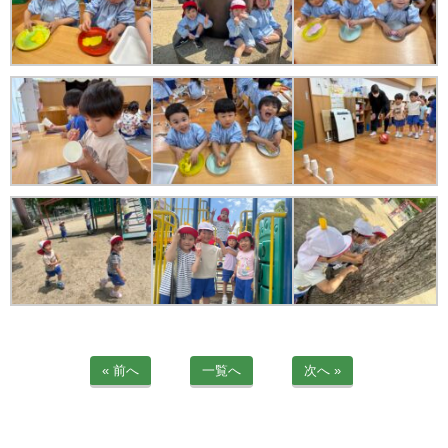
苦情解決公表
法人詳細情報
重要事項説明書
第三者評価報告書
園の自己評価公表
防災計画
« 前へ
一覧へ
次へ »
06-6915-8558