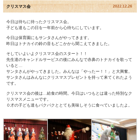
クリスマス会
2022.12.26
園児アルバム
今日は待ちに待ったクリスマス会。
子ども達もこの日を一年前から心待ちにしています。
入園のご案内
今日は保育園にもサンタさんがやってきます。
採用情報
昨日はトナカイの鈴の音もどこかから聞こえてきました。
そしていよいよクリスマス会のスタート！！
よくあるご質問
先生達のキャンドルサービスの後にみんなで赤鼻のトナカイを歌って
いると…
サンタさんがやってきました。みんなは「やったー！！」と大興奮。
プライバシーポリシー
サンタさんはみんなにクリスマスプレゼントを持って来てくれたよう
です。
ケイアイクラブ
クリスマス会の後は…給食の時間。今日はいつもとは違った特別なク
リスマスメニューです。
お問い合わせ
０才の子ども達もパクパクととても美味しそうに食べていましたよ。
医師の許可証
勤務証明書