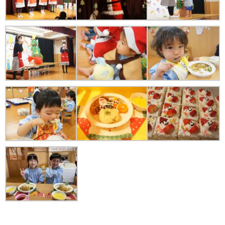
苦情解決公表
法人詳細情報
重要事項説明書
第三者評価報告書
園の自己評価公表
防災計画
06-6915-8558