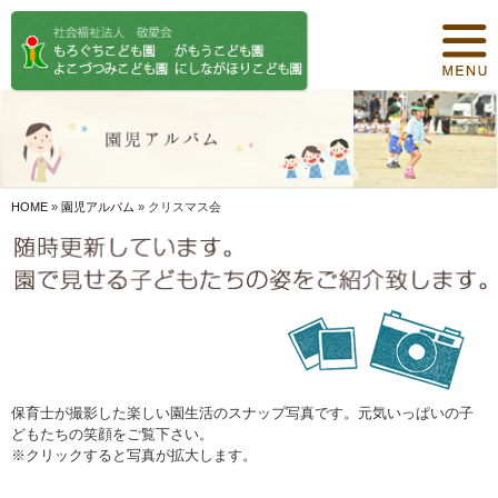
トップページ
保育について
園紹介
食事について
HOME
»
園児アルバム
»
クリスマス会
園の概要
オリジナル保育
年間行事
デイリープログラム
保育士が撮影した楽しい園生活のスナップ写真です。元気いっぱいの子
どもたちの笑顔をご覧下さい。
施設紹介
※クリックすると写真が拡大します。
お知らせ