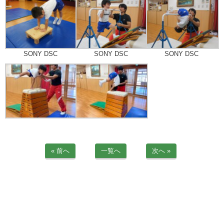
苦情解決公表
法人詳細情報
SONY DSC
SONY DSC
SONY DSC
重要事項説明書
第三者評価報告書
園の自己評価公表
防災計画
« 前へ
一覧へ
次へ »
06-6915-8558