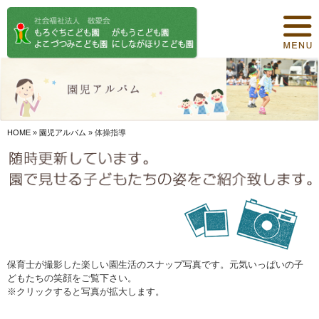
トップページ
保育について
園紹介
食事について
HOME
»
園児アルバム
»
体操指導
園の概要
オリジナル保育
年間行事
デイリープログラム
保育士が撮影した楽しい園生活のスナップ写真です。元気いっぱいの子
どもたちの笑顔をご覧下さい。
施設紹介
※クリックすると写真が拡大します。
お知らせ