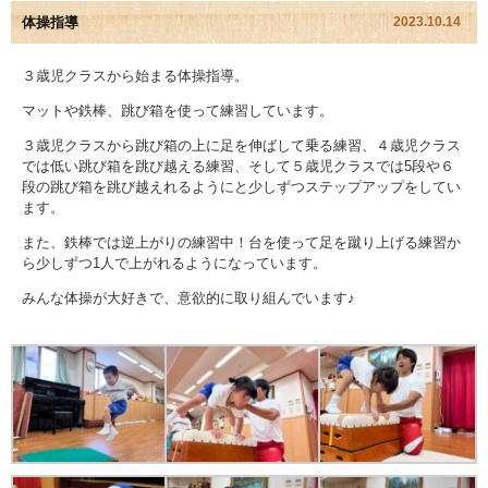
体操指導
2023.10.14
園児アルバム
３歳児クラスから始まる体操指導。
入園のご案内
マットや鉄棒、跳び箱を使って練習しています。
３歳児クラスから跳び箱の上に足を伸ばして乗る練習、４歳児クラス
採用情報
では低い跳び箱を跳び越える練習、そして５歳児クラスでは5段や６
段の跳び箱を跳び越えれるようにと少しずつステップアップをしてい
よくあるご質問
ます。
また、鉄棒では逆上がりの練習中！台を使って足を蹴り上げる練習か
プライバシーポリシー
ら少しずつ1人で上がれるようになっています。
みんな体操が大好きで、意欲的に取り組んでいます♪
ケイアイクラブ
お問い合わせ
医師の許可証
勤務証明書