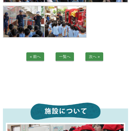
苦情解決公表
法人詳細情報
重要事項説明書
第三者評価報告書
« 前へ
一覧へ
次へ »
園の自己評価公表
防災計画
06-6915-8558