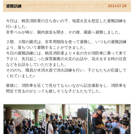
避難訓練
2014.07.29
園児アルバム
今日は、鶴見消防署の立ち合いの下、地震火災を想定した避難訓練を
行いました。
入園のご案内
非常ベルが鳴り、園内放送を聞き、その後、園庭へ避難しました。
採用情報
２階、３階の園児は、非常用階段を使って避難し、いつもの避難訓練
より、落ちついて避難することができました。
今日の避難訓練には、鶴見消防署より４名の方が消防車に乗って来て
よくあるご質問
下さり、先日起こった保育園裏の火災のお話や、花火をする時の注意
などをお話をしていただきました。
プライバシーポリシー
そののち、職員が水消火器で消火訓練を行い、子どもたちが応援して
くれていました♪
ケイアイクラブ
最後に、消防車を近くで見せてもらいながら記念撮影をし、消防車を
間近で見るのがとっても嬉しそうな子どもたちでした。
お問い合わせ
医師の許可証
勤務証明書