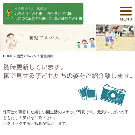
トップページ
保育について
園紹介
食事について
HOME
»
園児アルバム
»
避難訓練
園の概要
オリジナル保育
年間行事
デイリープログラム
保育士が撮影した楽しい園生活のスナップ写真です。元気いっぱいの子
どもたちの笑顔をご覧下さい。
施設紹介
※クリックすると写真が拡大します。
お知らせ