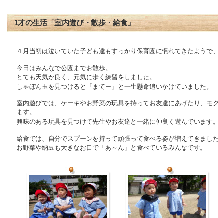
1才の生活「室内遊び・散歩・給食」
４月当初は泣いていた子ども達もすっかり保育園に慣れてきたようで
今日はみんなで公園までお散歩。
とても天気が良く、元気に歩く練習をしました。
しゃぼん玉を見つけると「まてー」と一生懸命追いかけていました。
室内遊びでは、ケーキやお野菜の玩具を持ってお友達にあげたり、モ
ます。
興味のある玩具を見つけて先生やお友達と一緒に仲良く遊んでいます
給食では、自分でスプーンを持って頑張って食べる姿が増えてきまし
お野菜や納豆も大きなお口で「あ～ん」と食べているみんなです。