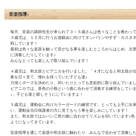
音楽指導♪
毎月、音楽の講師先生が来られて３～５歳さんは色々なことを教わっ
３歳児は、１２月に行うお遊戯会に向けてタンバリンやすず・カスタ
戦しています！
最初は色々な楽器を触って音がなる事を楽しむところからはじめ、次
に演奏したりしています♪
みんなとっても楽しんで取り組んでいます！
４歳児は、和太鼓とピアニカを行いました。「４才になると和太鼓が
奏を日々見て、憧れを持っていた子ども達♪
力強くポーズを決めたり、叩いたりとっても意欲的に取り組んでいま
ピアニカでは、茶色の小瓶という曲に合わせて演奏する練習をしてい
♪」子ども達と嬉しそうにしていますよ！
５歳児は、運動会に向けカラーガードの練習です。とっても上手に出
い、運動会当日保護者の方に見てもらう事を楽しみにしています！
また、和太鼓ではルパン三世の曲に合わせてリズムを叩いています♪色
ようになってきています。
音楽指導を通して楽器や和太鼓に触れたり、みんなで合わせて演奏し