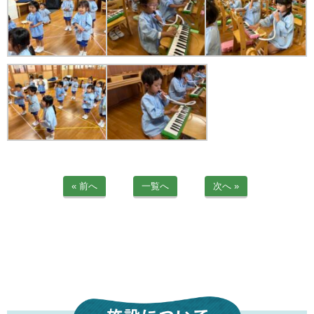
苦情解決公表
法人詳細情報
重要事項説明書
第三者評価報告書
園の自己評価公表
防災計画
« 前へ
一覧へ
次へ »
06-6915-8558