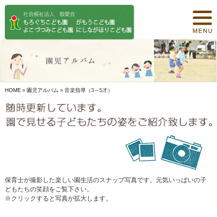
トップページ
保育について
園紹介
食事について
HOME
»
園児アルバム
»
音楽指導（3～5才）
園の概要
オリジナル保育
年間行事
デイリープログラム
保育士が撮影した楽しい園生活のスナップ写真です。元気いっぱいの子
どもたちの笑顔をご覧下さい。
施設紹介
※クリックすると写真が拡大します。
お知らせ