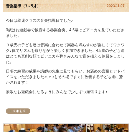
音楽指導（3～5才）
2023.11.07
園児アルバム
今日は幼児クラスの音楽指導日でした♪
入園のご案内
3歳はお遊戯会で披露する器楽合奏、4.5歳はピアニカを見ていただき
ました。
採用情報
３歳児の子ども達は音楽に合わせて楽器を鳴らすのが楽しくてワクワ
ク♪体でリズムを取りながら楽しく参加できました。4.5歳の子ども達
よくあるご質問
はとても真剣な顔でピアニカを弾きみんなで音を揃える練習をしまし
た。
プライバシーポリシー
日頃の練習の成果を講師の先生に見てもらい、お褒めの言葉とアドバ
イスをいただきました♪いつもその場ですぐに改善する子ども達に驚
ケイアイクラブ
かされます！
素敵なお遊戯会になるようにみんなで少しずつ頑張ります♪
お問い合わせ
医師の許可証
勤務証明書