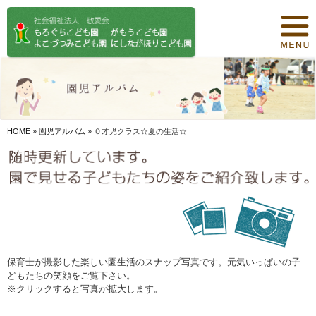
トップページ
保育について
園紹介
食事について
HOME
»
園児アルバム
»
０才児クラス☆夏の生活☆
園の概要
オリジナル保育
年間行事
デイリープログラム
保育士が撮影した楽しい園生活のスナップ写真です。元気いっぱいの子
どもたちの笑顔をご覧下さい。
施設紹介
※クリックすると写真が拡大します。
お知らせ