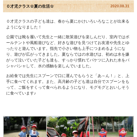
０才児クラス☆夏の生活☆
2020.08.31
園児アルバム
０才児クラスの子ども達は、春から夏にかけいろいろなことが出来る
ようになりました！
入園のご案内
公園では靴を履いて先生と一緒に散策遊びを楽しんだり、室内ではボ
採用情報
ールテントや風船遊びなど、好きな遊びを見つけてお友達や先生とゆ
ったりと遊んでいます。指先で小さい物も上手につまめるようにな
り、遊びが広がってきました。夏ならではの水遊びは、初めは水を嫌
よくあるご質問
がって泣いていた子ども達も、すっかり慣れてバケツに入れた水をバ
シャバシャして、水の感触を楽しんでいました。
プライバシーポリシー
お給食では先生にスプーンで口に運んでもらうと「あ～ん！」と、上
手に食べてくれます。また、高月齢の子ども達は自分でスプーンをも
ケイアイクラブ
って、ご飯をすくって食べられるようになり、モグモグとおいしそう
に食べています♪
お問い合わせ
医師の許可証
勤務証明書