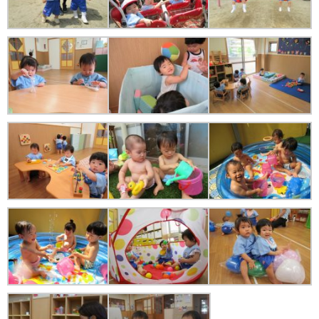
苦情解決公表
法人詳細情報
重要事項説明書
第三者評価報告書
園の自己評価公表
防災計画
06-6915-8558