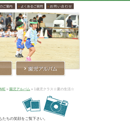
OME
»
園児アルバム
»
1歳児クラス☆夏の生活☆
もたちの笑顔をご覧下さい。