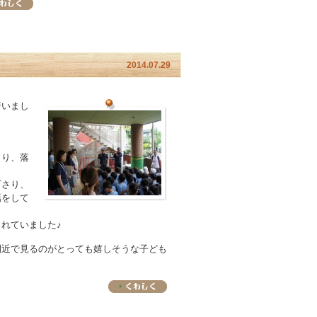
2014.07.29
行いまし
より、落
下さり、
話をして
れていました♪
間近で見るのがとっても嬉しそうな子ども