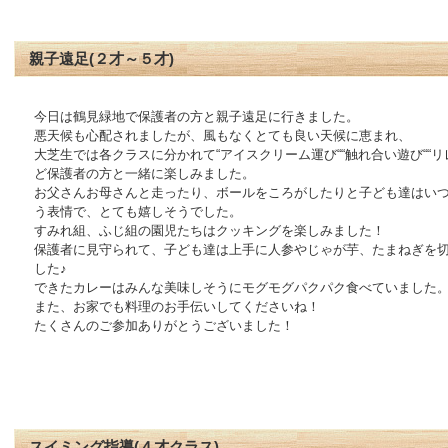
親子遠足(２才～５才)
今日は鶴見緑地で保護者の方と親子遠足に行きました。
悪天候も心配されましたが、風もなくとても良い天候に恵まれ、
大芝生では各クラスに分かれて“アイスクリーム運び““触れ合い遊び““リ
ど保護者の方と一緒に楽しみました。
お父さんお母さんと走ったり、ボールをころがしたりと子ども達はい
う表情で、とても嬉しそうでした。
すみれ組、ふじ組の園児たちはクッキングを楽しみました！
保護者に見守られて、子ども達は上手に人参やじゃが芋、たまねぎを
した♪
できたカレーはみんな美味しそうにモグモグパクパク食べていました
また、お家でも料理のお手伝いしてくださいね！
たくさんのご参加ありがとうございました！
スイミング指導(４才クラス)