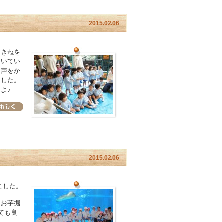
2015.02.06
、きねを
ついてい
け声をか
ました。
よ♪
2015.02.06
ました。
にお芋掘
ても良