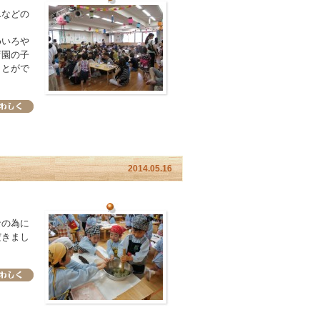
氷などの
めいろや
育園の子
ことがで
2014.05.16
なの為に
だきまし