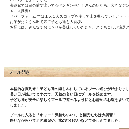
海遊館では目の前で泳いでるペンギンやたくさんの魚たち、大きなジ
メに大興奮♪
サバーファーム では１人１人スコップを使って土を掘っていくと・・
お芋がたくさん出て来て子ども達も大喜び♪
お昼には、みんなでおにぎりを美味しくいただき、とても楽しい遠足
プール開き
本格的な夏到来！子ども達の楽しみにしているプール遊びが始まりま
暑い日が続いてますので、天気の良い日にプールを始めます。
子ども達が安全に楽しくプールで遊べるようにとお清めのお塩をまい
しました。
プールに入ると「キャー！気持ちいい♪」と園児たちは大興奮！
座りながらバタ足の練習や、水の掛け合いなどで楽しんでました。