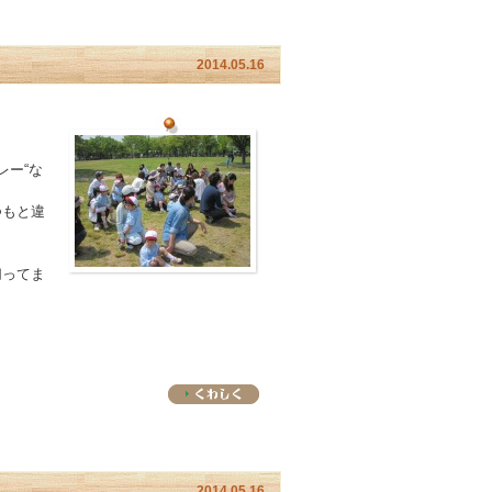
2014.05.16
レー“な
つもと違
切ってま
。
2014.05.16