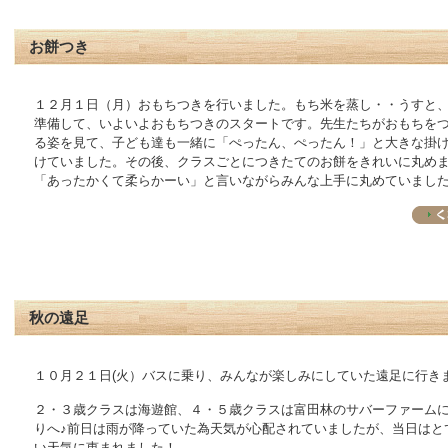
お餅つき
１２月１日（月）おもちつきを行いました。もち米を蒸し・・うすと
準備して、いよいよおもちつきのスタートです。先生たちがおもちを
る姿を見て、子ども達も一緒に「ぺったん、ぺったん！」と大きな掛
けていました。その後、クラスごとにつきたてのお餅をきれいに丸め
「あったかくて柔らかーい」と言いながらみんな上手に丸めていました
秋の遠足
１０月２１日(火）バスに乗り、みんなが楽しみにしていた遠足に行き
２・３歳クラスは海遊館、４・５歳クラスは富田林のサバーファーム
りへ♪前日は雨が降っていた為天気が心配されていましたが、当日はと
い天気に恵まれました！